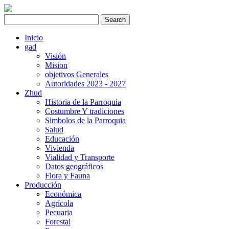
Inicio
gad
Visión
Mision
objetivos Generales
Autoridades 2023 - 2027
Zhud
Historia de la Parroquia
Costumbre Y tradiciones
Simbolos de la Parroquia
Salud
Educación
Vivienda
Vialidad y Transporte
Datos geográficos
Flora y Fauna
Producción
Económica
Agrícola
Pecuaria
Forestal